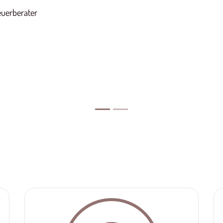
plom-Finanzwirt
euerberater