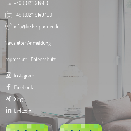
+49 (0)211 9149 0
+49 (0)211 9149 100
info@lieske-partner.de
Newsletter Anmeldung
Impressum
|
Datenschutz
Instagram
Facebook
Xing
LinkedIn