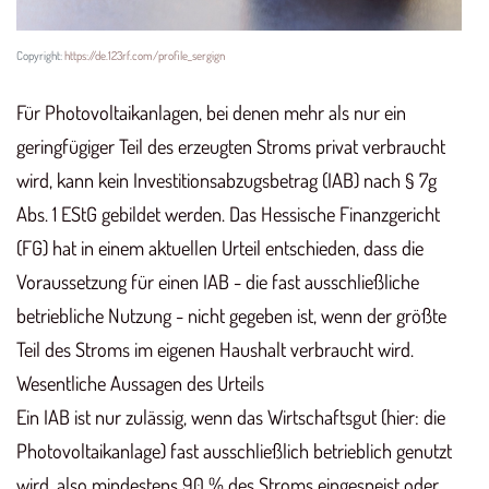
Copyright:
https://de.123rf.com/profile_sergign
Für Photovoltaikanlagen, bei denen mehr als nur ein
geringfügiger Teil des erzeugten Stroms privat verbraucht
wird, kann kein Investitionsabzugsbetrag (IAB) nach § 7g
Abs. 1 EStG gebildet werden. Das Hessische Finanzgericht
(FG) hat in einem aktuellen Urteil entschieden, dass die
Voraussetzung für einen IAB - die fast ausschließliche
betriebliche Nutzung - nicht gegeben ist, wenn der größte
Teil des Stroms im eigenen Haushalt verbraucht wird.
Wesentliche Aussagen des Urteils
Ein IAB ist nur zulässig, wenn das Wirtschaftsgut (hier: die
Photovoltaikanlage) fast ausschließlich betrieblich genutzt
wird, also mindestens 90 % des Stroms eingespeist oder