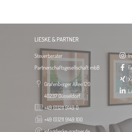
LIESKE & PARTNER
Steuerberater
In
Partnerschaftsgesellschaft mbB
Fa
Xi
Grafenberger Allee 120
Li
40237 Düsseldorf
+49 (0)211 9149 0
+49 (0)211 9149 100
info@lieske-partner.de