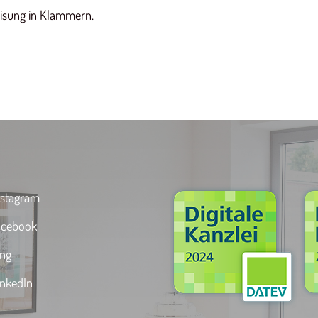
isung in Klammern.
stagram
cebook
ng
nkedIn