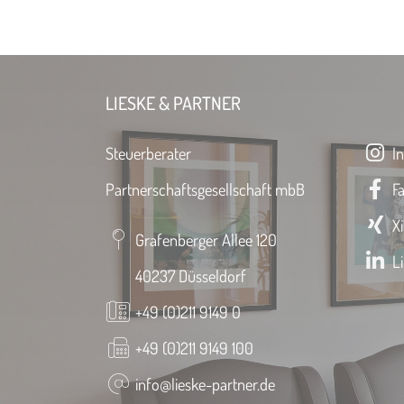
LIESKE & PARTNER
Steuerberater
In
Partnerschaftsgesellschaft mbB
Fa
Xi
Grafenberger Allee 120
Li
40237 Düsseldorf
+49 (0)211 9149 0
+49 (0)211 9149 100
info@lieske-partner.de