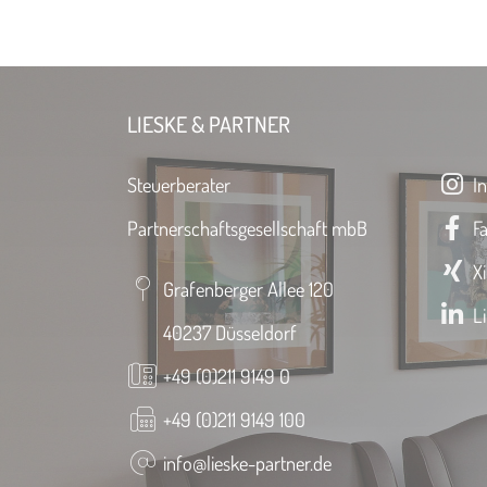
LIESKE & PARTNER
Steuerberater
In
Partnerschaftsgesellschaft mbB
Fa
Xi
Grafenberger Allee 120
Li
40237 Düsseldorf
+49 (0)211 9149 0
+49 (0)211 9149 100
info@lieske-partner.de